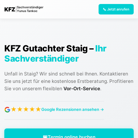
Sachverständiger
KFZ
|
📞 Jetzt anrufen
Yunus Tankoc
KFZ Gutachter Staig
–
Ihr
Sachverständiger
Unfall in Staig? Wir sind schnell bei Ihnen. Kontaktieren
Sie uns jetzt für eine kostenlose Erstberatung.
Profitieren
Sie von unserem flexiblen
Vor-Ort-Service
.
★
★
★
★
★
Google Rezensionen ansehen →
📅
Termin online buchen