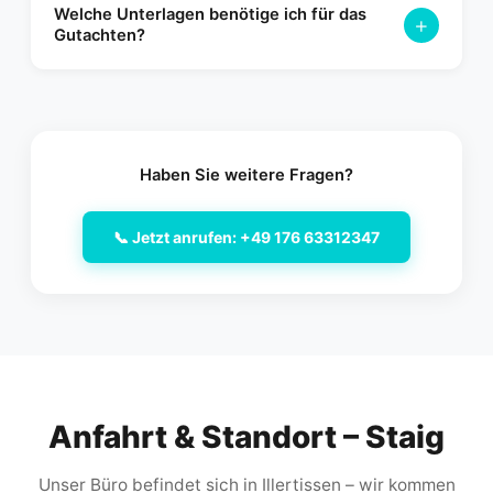
Welche Unterlagen benötige ich für das
Euro oder wenn die Schuldfrage nicht eindeutig geklärt ist.
+
Gutachten?
Es sichert Ihre Ansprüche gegenüber der Versicherung ab.
Bringen Sie bitte die Fahrzeugpapiere
(Zulassungsbescheinigung), ggf. den Unfallbericht und
Fotos vom Unfallort mit. Alle weiteren Details klären wir
gemeinsam beim Termin.
Haben Sie weitere Fragen?
📞 Jetzt anrufen: +49 176 63312347
Anfahrt & Standort – Staig
Unser Büro befindet sich in Illertissen – wir kommen