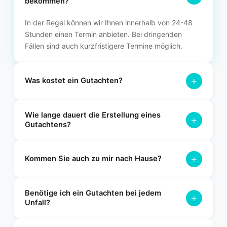
bekommen?
In der Regel können wir Ihnen innerhalb von 24-48
Stunden einen Termin anbieten. Bei dringenden
Fällen sind auch kurzfristigere Termine möglich.
+
Was kostet ein Gutachten?
Die Kosten variieren je nach Art des Gutachtens. Bei einem
Wie lange dauert die Erstellung eines
Unfallgutachten übernimmt in der Regel die gegnerische
+
Gutachtens?
Versicherung die Kosten. Für ein Wertgutachten erstellen wir
Ihnen gerne ein individuelles Angebot.
Nach der Besichtigung Ihres Fahrzeugs erhalten Sie das
+
fertige Gutachten in der Regel innerhalb von 2-3
Kommen Sie auch zu mir nach Hause?
Werktagen. Bei Bedarf können wir das Gutachten auch
express bearbeiten.
Ja, wir bieten einen flexiblen Vor-Ort-Service an. Wir
Benötige ich ein Gutachten bei jedem
kommen gerne zu Ihnen nach Hause oder an einen anderen
+
Unfall?
gewünschten Ort.
Ein Gutachten ist besonders wichtig bei Schäden über 750