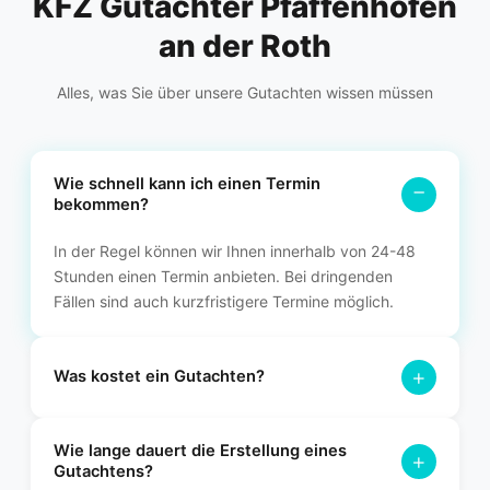
KFZ Gutachter Pfaffenhofen
an der Roth
Alles, was Sie über unsere Gutachten wissen müssen
Wie schnell kann ich einen Termin
−
bekommen?
In der Regel können wir Ihnen innerhalb von 24-48
Stunden einen Termin anbieten. Bei dringenden
Fällen sind auch kurzfristigere Termine möglich.
+
Was kostet ein Gutachten?
Die Kosten variieren je nach Art des Gutachtens. Bei einem
Wie lange dauert die Erstellung eines
Unfallgutachten übernimmt in der Regel die gegnerische
+
Gutachtens?
Versicherung die Kosten. Für ein Wertgutachten erstellen wir