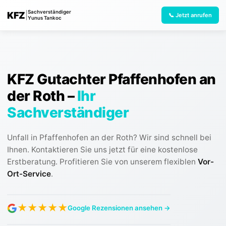
Sachverständiger
KFZ
|
📞 Jetzt anrufen
Yunus Tankoc
KFZ Gutachter Pfaffenhofen an
der Roth
–
Ihr
Sachverständiger
Unfall in Pfaffenhofen an der Roth? Wir sind schnell bei
Ihnen. Kontaktieren Sie uns jetzt für eine kostenlose
Erstberatung.
Profitieren Sie von unserem flexiblen
Vor-
Ort-Service
.
★
★
★
★
★
Google Rezensionen ansehen →