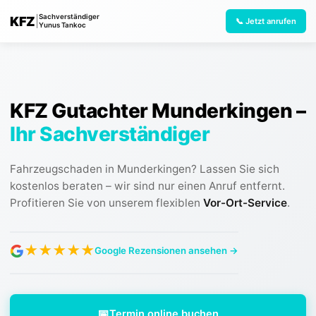
Sachverständiger
KFZ
|
📞 Jetzt anrufen
Yunus Tankoc
KFZ Gutachter Munderkingen
–
Ihr Sachverständiger
Fahrzeugschaden in Munderkingen? Lassen Sie sich
kostenlos beraten – wir sind nur einen Anruf entfernt.
Profitieren Sie von unserem flexiblen
Vor-Ort-Service
.
★
★
★
★
★
Google Rezensionen ansehen →
📅
Termin online buchen