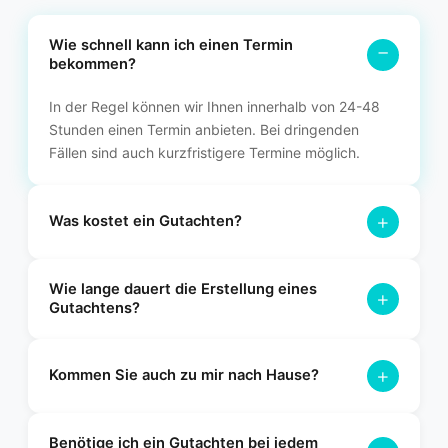
Wie schnell kann ich einen Termin
−
bekommen?
In der Regel können wir Ihnen innerhalb von 24-48
Stunden einen Termin anbieten. Bei dringenden
Fällen sind auch kurzfristigere Termine möglich.
+
Was kostet ein Gutachten?
Die Kosten variieren je nach Art des Gutachtens. Bei einem
Wie lange dauert die Erstellung eines
Unfallgutachten übernimmt in der Regel die gegnerische
+
Gutachtens?
Versicherung die Kosten. Für ein Wertgutachten erstellen wir
Ihnen gerne ein individuelles Angebot.
Nach der Besichtigung Ihres Fahrzeugs erhalten Sie das
+
fertige Gutachten in der Regel innerhalb von 2-3
Kommen Sie auch zu mir nach Hause?
Werktagen. Bei Bedarf können wir das Gutachten auch
express bearbeiten.
Ja, wir bieten einen flexiblen Vor-Ort-Service an. Wir
Benötige ich ein Gutachten bei jedem
kommen gerne zu Ihnen nach Hause oder an einen anderen