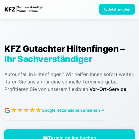
Sachverständiger
KFZ
|
📞 Jetzt anrufen
Yunus Tankoc
KFZ Gutachter Hiltenfingen
–
Ihr Sachverständiger
Autounfall in Hiltenfingen? Wir helfen Ihnen sofort weiter.
Rufen Sie uns an für eine schnelle Terminvergabe.
Profitieren Sie von unserem flexiblen
Vor-Ort-Service
.
★
★
★
★
★
Google Rezensionen ansehen →
📅
Termin online buchen