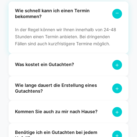
Wie schnell kann ich einen Termin
−
bekommen?
In der Regel können wir Ihnen innerhalb von 24-48
Stunden einen Termin anbieten. Bei dringenden
Fällen sind auch kurzfristigere Termine möglich.
+
Was kostet ein Gutachten?
Die Kosten variieren je nach Art des Gutachtens. Bei einem
Wie lange dauert die Erstellung eines
Unfallgutachten übernimmt in der Regel die gegnerische
+
Gutachtens?
Versicherung die Kosten. Für ein Wertgutachten erstellen wir
Ihnen gerne ein individuelles Angebot.
Nach der Besichtigung Ihres Fahrzeugs erhalten Sie das
+
fertige Gutachten in der Regel innerhalb von 2-3
Kommen Sie auch zu mir nach Hause?
Werktagen. Bei Bedarf können wir das Gutachten auch
express bearbeiten.
Ja, wir bieten einen flexiblen Vor-Ort-Service an. Wir
Benötige ich ein Gutachten bei jedem
kommen gerne zu Ihnen nach Hause oder an einen anderen
+