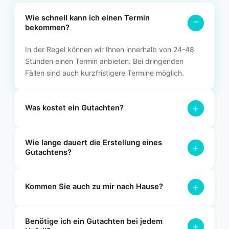
Wie schnell kann ich einen Termin
−
bekommen?
In der Regel können wir Ihnen innerhalb von 24-48
Stunden einen Termin anbieten. Bei dringenden
Fällen sind auch kurzfristigere Termine möglich.
+
Was kostet ein Gutachten?
Die Kosten variieren je nach Art des Gutachtens. Bei einem
Wie lange dauert die Erstellung eines
Unfallgutachten übernimmt in der Regel die gegnerische
+
Gutachtens?
Versicherung die Kosten. Für ein Wertgutachten erstellen wir
Ihnen gerne ein individuelles Angebot.
Nach der Besichtigung Ihres Fahrzeugs erhalten Sie das
+
fertige Gutachten in der Regel innerhalb von 2-3
Kommen Sie auch zu mir nach Hause?
Werktagen. Bei Bedarf können wir das Gutachten auch
express bearbeiten.
Ja, wir bieten einen flexiblen Vor-Ort-Service an. Wir
Benötige ich ein Gutachten bei jedem
kommen gerne zu Ihnen nach Hause oder an einen anderen
+