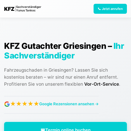
Sachverständiger
KFZ
|
📞 Jetzt anrufen
Yunus Tankoc
KFZ Gutachter Griesingen
–
Ihr
Sachverständiger
Fahrzeugschaden in Griesingen? Lassen Sie sich
kostenlos beraten – wir sind nur einen Anruf entfernt.
Profitieren Sie von unserem flexiblen
Vor-Ort-Service
.
★
★
★
★
★
Google Rezensionen ansehen →
📅
Termin online buchen