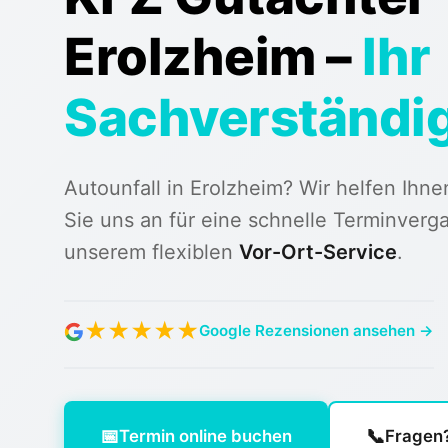
Erolzheim
–
Ihr
Sachverständi
Autounfall in Erolzheim? Wir helfen Ihne
Sie uns an für eine schnelle Terminverg
unserem flexiblen
Vor-Ort-Service
.
★
★
★
★
★
Google Rezensionen ansehen →
📅
📞
Termin online buchen
Fragen?