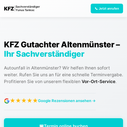
Sachverständiger
KFZ
|
📞 Jetzt anrufen
Yunus Tankoc
KFZ Gutachter Altenmünster
–
Ihr Sachverständiger
Autounfall in Altenmünster? Wir helfen Ihnen sofort
weiter. Rufen Sie uns an für eine schnelle Terminvergabe.
Profitieren Sie von unserem flexiblen
Vor-Ort-Service
.
★
★
★
★
★
Google Rezensionen ansehen →
📅
Termin online buchen